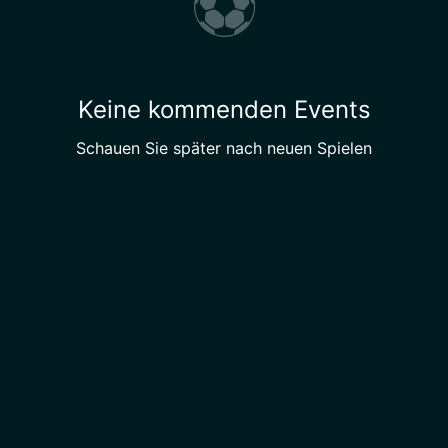
⚽
Keine kommenden Events
Schauen Sie später nach neuen Spielen