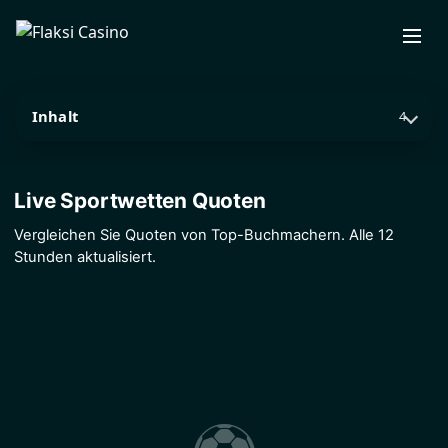
Inhalt
4
Live Sportwetten Quoten
Vergleichen Sie Quoten von Top-Buchmachern. Alle 12
Stunden aktualisiert.